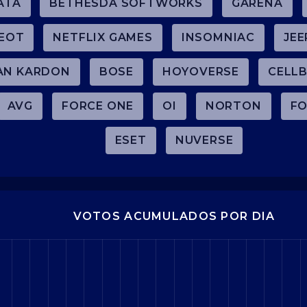
ATA
BETHESDA SOFTWORKS
GARENA
EOT
NETFLIX GAMES
INSOMNIAC
JEE
AN KARDON
BOSE
HOYOVERSE
CELLB
AVG
FORCE ONE
OI
NORTON
FO
ESET
NUVERSE
VOTOS ACUMULADOS POR DIA