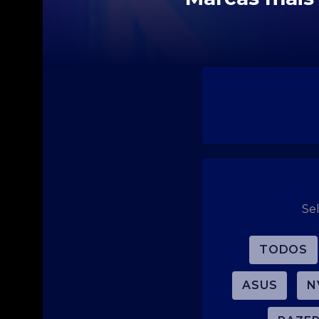
Se
TODOS
ASUS
N