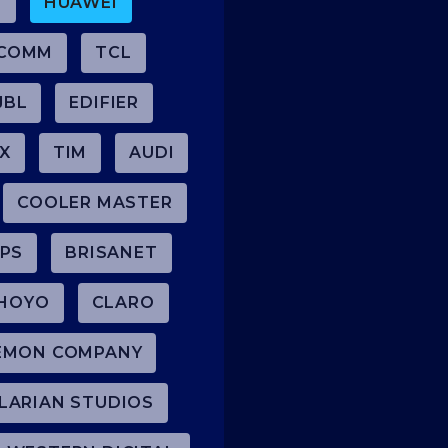
O
HUAWEI
COMM
TCL
JBL
EDIFIER
IX
TIM
AUDI
COOLER MASTER
IPS
BRISANET
HOYO
CLARO
ÉMON COMPANY
LARIAN STUDIOS