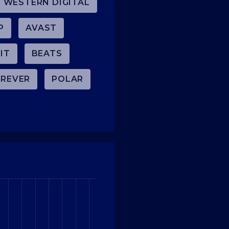
WESTERN DIGITAL
P
AVAST
IT
BEATS
REVER
POLAR