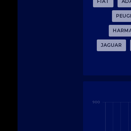
FIAT
AD
PEUG
HARM
JAGUAR