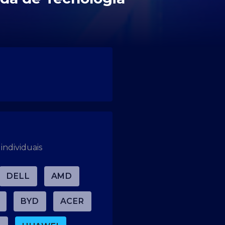
individuais
DELL
AMD
BYD
ACER