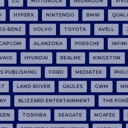
R
LG
MOTOROLA
REDRAGON
VIV
O
HYPERX
NINTENDO
BMW
QUAL
ES-BENZ
VOLVO
TOYOTA
AVELL
CAPCOM
ALANZOKA
PORSCHE
INFIN
VAIO
HYUNDAI
REALME
KINGSTON
S PUBLISHING
FORD
MEDIATEK
PHIL
ET
LAND ROVER
GAULES
GWM
MI
KY
BLIZZARD ENTERTAINMENT
THE POK
GEN
TOSHIBA
SEAGATE
MCAFEE