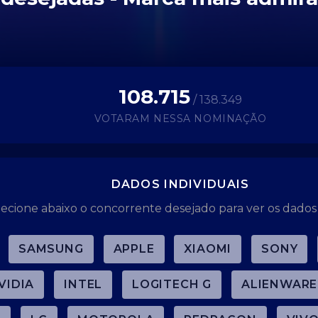
108.715
/ 138.349
VOTARAM NESSA NOMINAÇÃO
DADOS INDIVIDUAIS
lecione abaixo o concorrente desejado para ver os dados 
SAMSUNG
APPLE
XIAOMI
SONY
VIDIA
INTEL
LOGITECH G
ALIENWARE