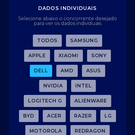
DADOS INDIVIDUAIS
Selecione abaixo o concorrente desejado
para ver os dados individuais
TODOS
SAMSUNG
APPLE
XIAOMI
SONY
DELL
AMD
ASUS
NVIDIA
INTEL
LOGITECH G
ALIENWARE
BYD
ACER
RAZER
LG
MOTOROLA
REDRAGON