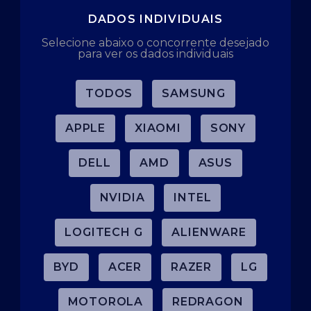
DADOS INDIVIDUAIS
Selecione abaixo o concorrente desejado
para ver os dados individuais
TODOS
SAMSUNG
APPLE
XIAOMI
SONY
DELL
AMD
ASUS
NVIDIA
INTEL
LOGITECH G
ALIENWARE
BYD
ACER
RAZER
LG
MOTOROLA
REDRAGON