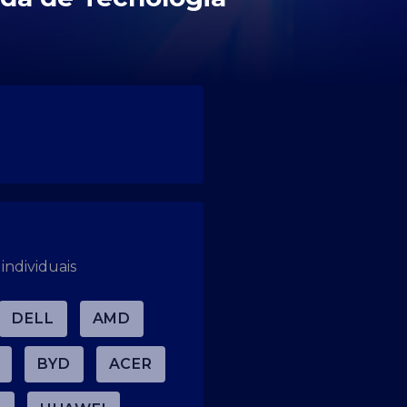
individuais
DELL
AMD
BYD
ACER