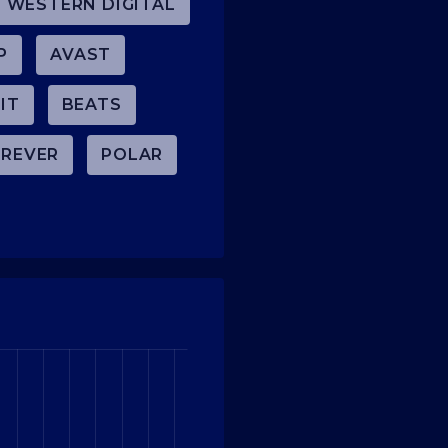
WESTERN DIGITAL
P
AVAST
IT
BEATS
REVER
POLAR