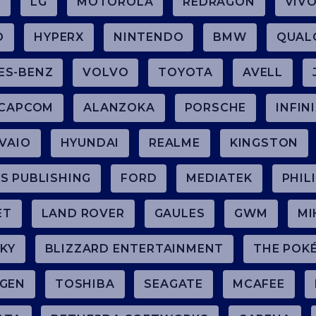
R
LG
MOTOROLA
REDRAGON
VIV
O
HYPERX
NINTENDO
BMW
QUAL
ES-BENZ
VOLVO
TOYOTA
AVELL
CAPCOM
ALANZOKA
PORSCHE
INFIN
VAIO
HYUNDAI
REALME
KINGSTON
S PUBLISHING
FORD
MEDIATEK
PHIL
ET
LAND ROVER
GAULES
GWM
MI
KY
BLIZZARD ENTERTAINMENT
THE POK
GEN
TOSHIBA
SEAGATE
MCAFEE