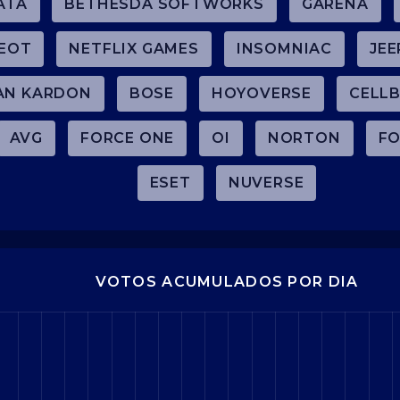
ATA
BETHESDA SOFTWORKS
GARENA
EOT
NETFLIX GAMES
INSOMNIAC
JEE
AN KARDON
BOSE
HOYOVERSE
CELLB
AVG
FORCE ONE
OI
NORTON
FO
ESET
NUVERSE
VOTOS ACUMULADOS POR DIA