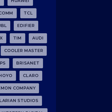
O
HUAWEI
COMM
TCL
JBL
EDIFIER
IX
TIM
AUDI
COOLER MASTER
IPS
BRISANET
HOYO
CLARO
ÉMON COMPANY
LARIAN STUDIOS