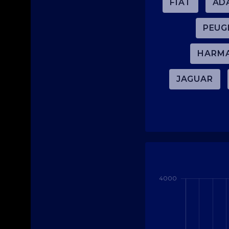
FIAT
AD
PEUG
HARM
JAGUAR