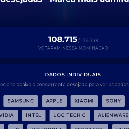
108.715
/ 138.349
VOTARAM NESSA NOMINAÇÃO
DADOS INDIVIDUAIS
lecione abaixo o concorrente desejado para ver os dados 
SAMSUNG
APPLE
XIAOMI
SONY
VIDIA
INTEL
LOGITECH G
ALIENWARE