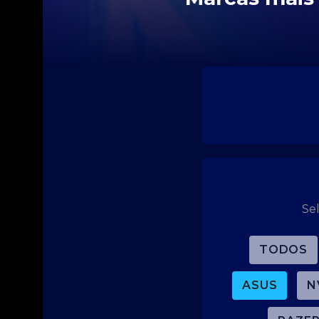
Se
TODOS
ASUS
N