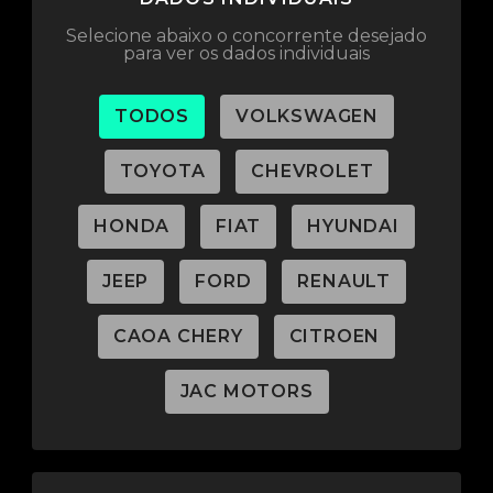
Selecione abaixo o concorrente desejado
para ver os dados individuais
TODOS
VOLKSWAGEN
TOYOTA
CHEVROLET
HONDA
FIAT
HYUNDAI
JEEP
FORD
RENAULT
CAOA CHERY
CITROEN
JAC MOTORS