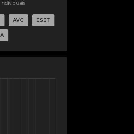
individuais
T
AVG
ESET
RA