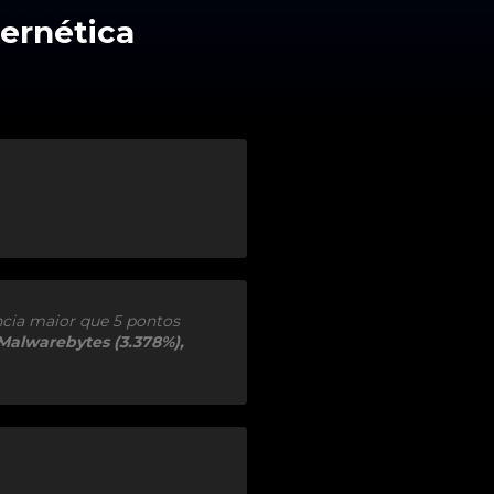
cia maior que 5 pontos
 Malwarebytes (3.378%),