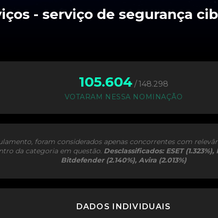
105.604
/ 148.298
VOTARAM NESSA NOMINAÇÃO
lamento, foram considerados apenas concorrentes com relevân
ntro da categoria em questão.
Desclassificados: ESET (1.323%),
Bitdefender (2.140%), Avira (2.013%)
DADOS INDIVIDUAIS