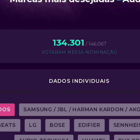
134.301
/ 146.067
VOTARAM NESSA NOMINAÇÃO
DADOS INDIVIDUAIS
lecione abaixo o concorrente desejado para ver os dados 
DOS
SAMSUNG / JBL / HARMAN KARDON / AK
BEATS
LG
BOSE
EDIFIER
SENNHEI