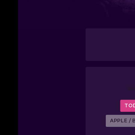
Se
TO
APPLE / 