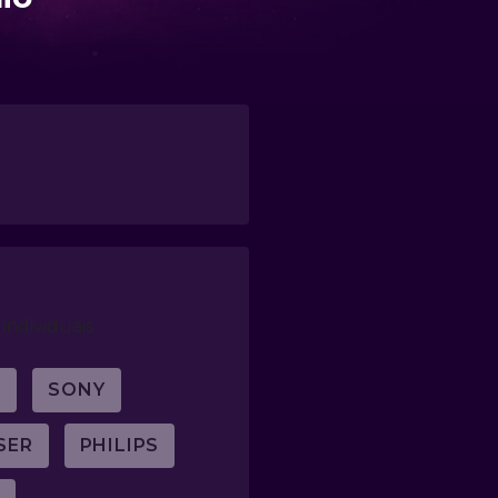
individuais
G
SONY
SER
PHILIPS