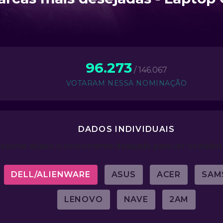
96.273
/ 146.067
VOTARAM NESSA NOMINAÇÃO
DADOS INDIVIDUAIS
lecione abaixo o concorrente desejado para ver os dados 
DELL/ALIENWARE
ASUS
ACER
SAM
LENOVO
NAVE
2AM