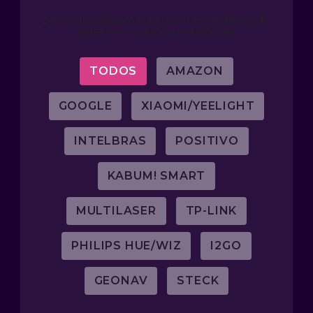
Selecione abaixo o concorrente desejado
para ver os dados individuais
TODOS
AMAZON
GOOGLE
XIAOMI/YEELIGHT
INTELBRAS
POSITIVO
KABUM! SMART
MULTILASER
TP-LINK
PHILIPS HUE/WIZ
I2GO
GEONAV
STECK